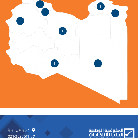
طرابلس،ليبيا
021-3623511