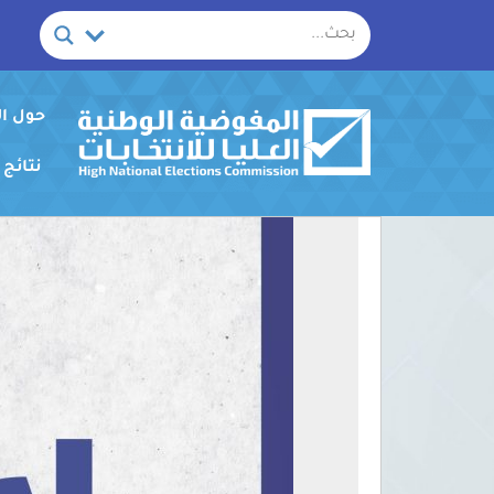
خطي
لى
لمحتوى
حول ا
نتائج