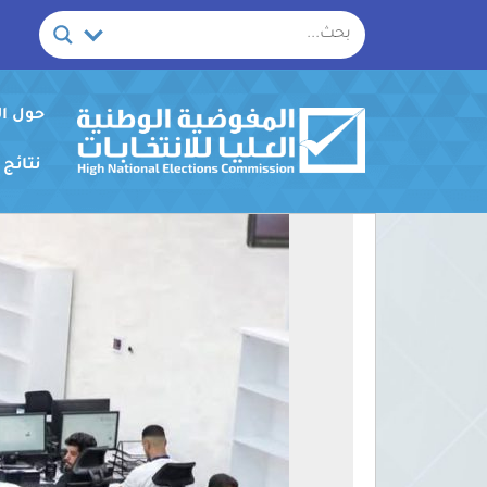
خطي
لى
لمحتوى
حول ا
نتائج