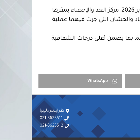
في إطار الإجراءات التنظيمية لمرحلة ما بعد الاقتراع، افتتحت المفوضية صباح اليوم الأحد 8 فبراير 2026، مركز العد والإحصاء بمقرها
اد والحشان التي جرت فيهما عملية
دة، بما يضمن أعلى درجات الشفافية
WhatsApp
طرابلس،ليبيا
021-3623511
021-3623512