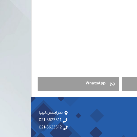
WhatsApp
طرابلس،ليبيا
021-3623511
021-3623512