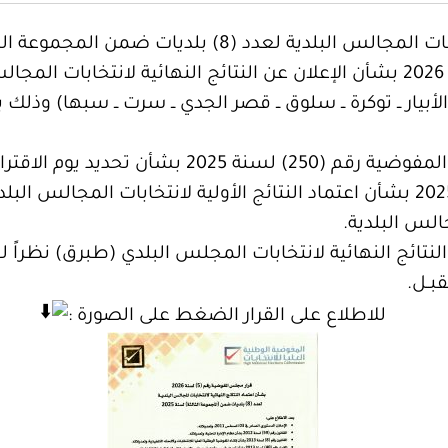
دد (8) بلديات ضمن المجموعة الثالثة (2025)
لأبيار ــ توكرة ــ سلوق ــ قصر الجدي ــ سرت ــ سبها) وذل
ويأتي هذا القرار إلحاقاً لقرارات مجلس المفوضية 
الس البلدية.
قد استثنى القرار رقم (5) لسنة 2026 النتائج النهائية لانتخابات المجلس البل
بــل.
للاطلاع على القرار الضغط على الصورة :