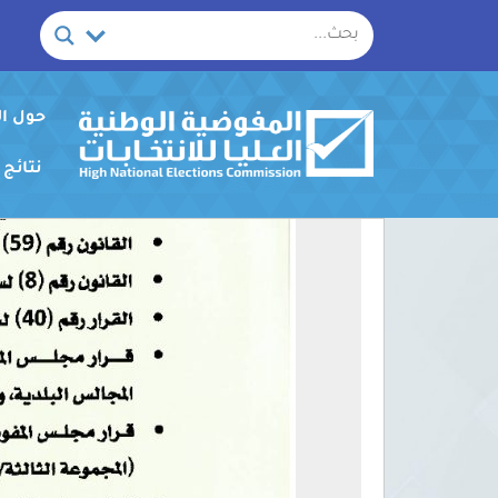
خطي
لى
لمحتوى
حول ا
نتائج