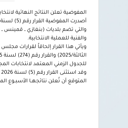
المفوضية تعلن النتائج النهائية لانتخابات المجالس البلدية لع
والتي تضم بلديات (بنغازي ــ قمينس ــ ا
والفنية للعملية الانتخابية.
للجدول الزمني المعتمد لانتخابات المج
و
المتوقع أن تُعلن نتائجهــا الأسبــوع المق