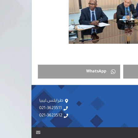
WhatsApp
طرابلس،ليبيا
021-3623511
021-3623512