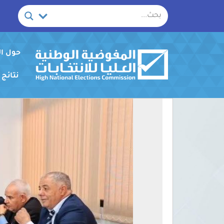
خطي
لى
لمحتوى
حول ا
نتائج