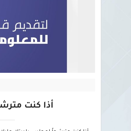
أذا كنت مترشح