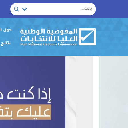
خطي
لى
لمحتوى
حول ا
نتائج