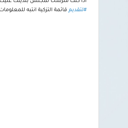
أذا كنت مترشحاً لمجلس بلديتك عليك بت
#لتقديم
قائمة التزكية انتبه للمعلومات ا