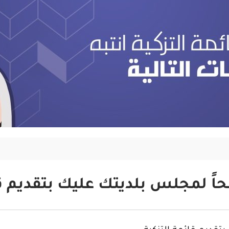
اً لمجلس بلديتك عليك بتقديم قا