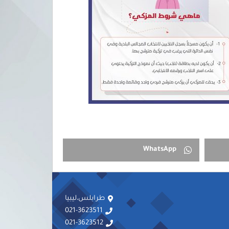
WhatsApp
طرابلس،ليبيا
021-3623511
021-3623512