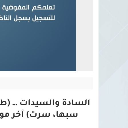
السادة والسيدات … (طب
سبها، سرت) آخر موعد للت