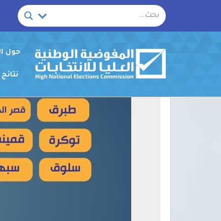
خطي
لى
لمحتوى
حول ا
نتائج