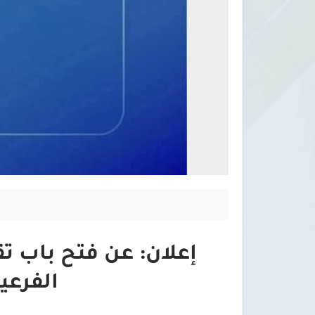
إعلان: عن فتح باب تق
الفرعية