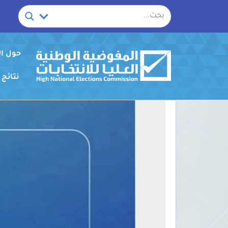
خطي
لى
لمحتوى
حول ا
نتائج