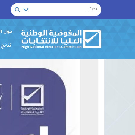
خطي
لى
لمحتوى
حول ا
نتائج