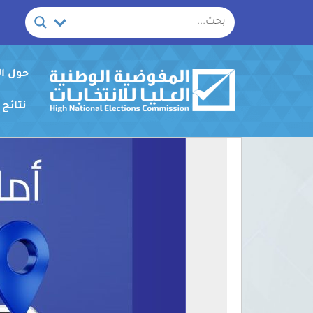
خطي
لى
لمحتوى
حول ا
نتائج