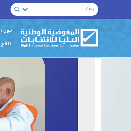
خطي
لى
لمحتوى
حول ا
نتائج