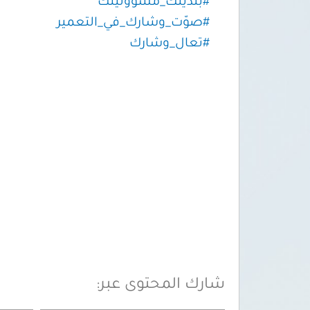
#بلديتك_مسؤوليتك
#صوّت_وشارك_في_التعمير
#تعال_وشارك
شارك المحتوى عبر: