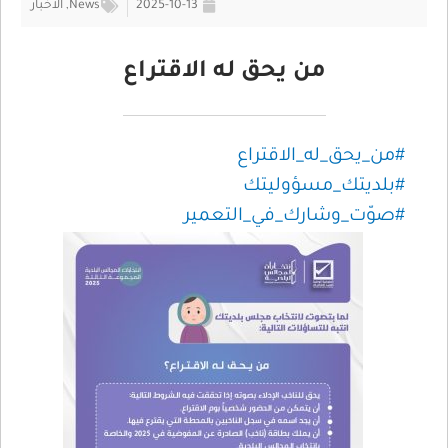
2025-10-13
News
,
الأخبار
من يحق له الاقتراع
#من_يحق_له_الاقتراع
#بلديتك_مسؤوليتك
#صوّت_وشارك_في_التعمير