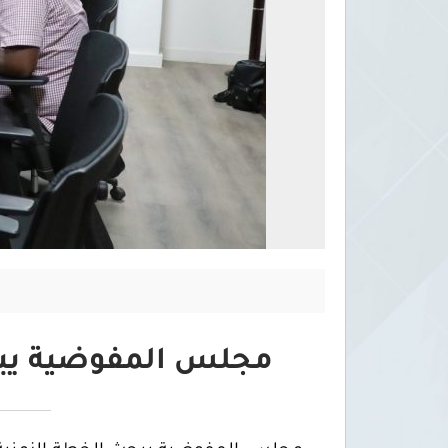
مجلس المفوضية يبحث ا