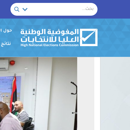
خطي
لى
لمحتوى
حول ا
نتائج