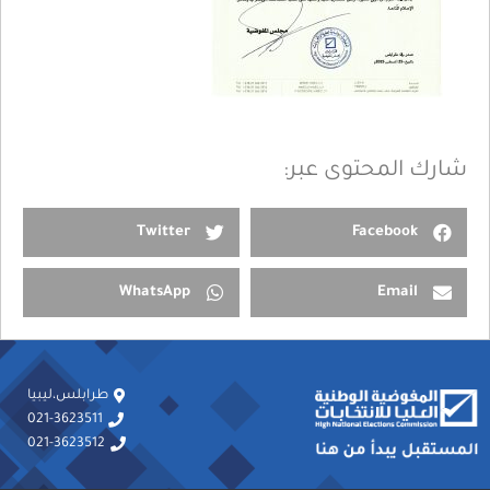
شارك المحتوى عبر:
Twitter
Facebook
WhatsApp
Email
طرابلس،ليبيا
021-3623511
021-3623512