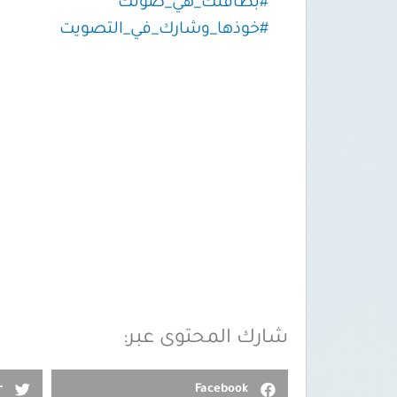
#بطاقتك_هي_صوتك
#خوذها_وشارك_في_التصويت
شارك المحتوى عبر:
r
Facebook