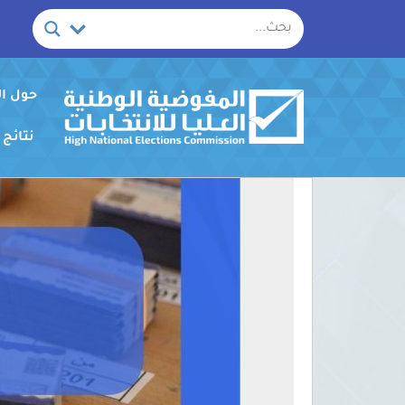
خطي
لى
لمحتوى
حول ا
نتائج