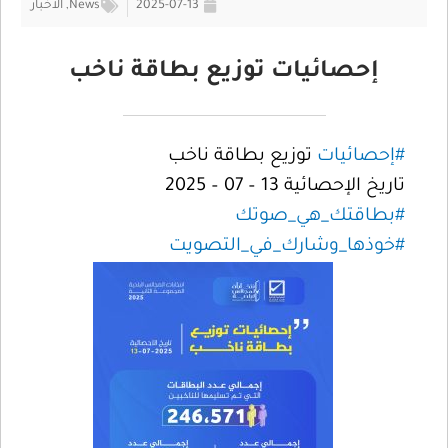
2025-07-13
News
,
الأخبار
إحصائيات توزيع بطاقة ناخب
#إحصائيات
توزيع بطاقة ناخب
تاريخ الإحصائية 13 – 07 – 2025
#بطاقتك_هي_صوتك
#خوذها_وشارك_في_التصويت