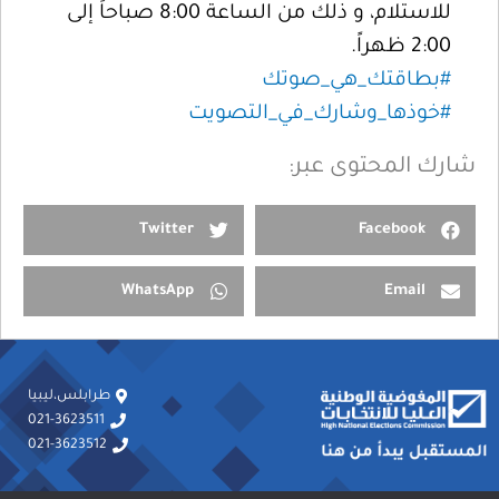
للاستلام، و ذلك من الساعة 8:00 صباحاً إلى
2:00 ظهراً.
#بطاقتك_هي_صوتك
#خوذها_وشارك_في_التصويت
شارك المحتوى عبر:
Twitter
Facebook
WhatsApp
Email
طرابلس،ليبيا
021-3623511
021-3623512