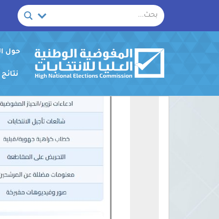
خطي
لى
لمحتوى
حول ا
نتائج