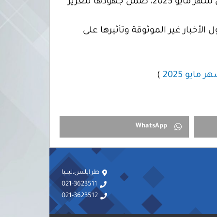
أصدرت المفوضية تقريرها الشهري لرصد الشائعات والممارسات المضللة التي تم تداولها خلال شهر مايو 2025، ضمن جهودها لتعزيز
الأخبار غير الموثوقة وتأثيرها على
ايو 2025
)
WhatsApp
طرابلس،ليبيا
021-3623511
021-3623512