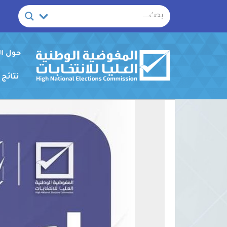
خطي
لى
لمحتوى
حول ا
نتائج