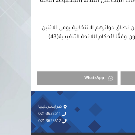
ات المجالس البلدية (المجموعة الثانية
نطاق دوائرهم الانتخابية يومى الاثنين
والثلاثاء الموافق 2و3 يونيو الجارى، وذلك لضرورة الالتزام بالمدة القانونية المحددة لتقديم الطعون وفقًا لأحكام اللائحة التنفيدية(43)
WhatsApp
طرابلس،ليبيا
021-3623511
021-3623512