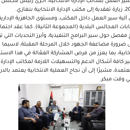
 العمل بمكاتب الإدارة الانتخابية، أجرى رئيس مجلس ال
ى آلية سير العمل داخل المكتب، ومستوى الجاهزية الإدارية
خابات المجالس البلدية (المجموعة الثانية). كما عقد اج
صل حول سير البرامج التنفيذية، وأبرز التحديات التي ت
على ضرورة مضاعفة الجهود خلال المرحلة المقبلة، لاسيما
ابية، بما يعزز من فرص المشاركة الفعّالة في هذا الاست
افة أشكال الدعم والتسهيلات اللازمة لمكاتب الإدارة ال
تمدة، مشيرًا إلى أن نجاح العملية الانتخابية يعتمد بالدر
ي وقت مبكر.