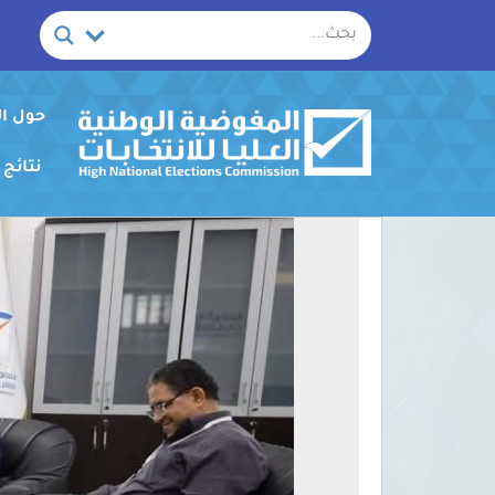
خطي
لى
لمحتوى
حول ا
نتائج