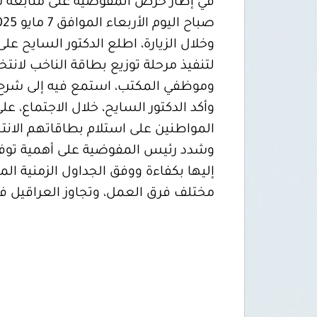
في إطار حرص المفوضية على متابعة سير
صباح اليوم الأربعاء الموافق 7 مايو 2025، زيارة تفقدية إلى مكتب الإدارة الانتخابية بنغازي.
وخلال الزيارة، اطلع الدكتور السايح عل
لتنفيذ مرحلة توزيع بطاقة الناخب لانت
وموظفي المكتب، استمع فيه إلى شرح مف
وأكد الدكتور السايح، خلال الاجتماع، 
المواطنين على استلام بطاقاتهم الانتخ
وشدد رئيس المفوضية على أهمية توفير ك
إليها بكفاءة ووفق الجداول الزمنية المع
مختلف فرق العمل، وتجاوز العراقيل ف