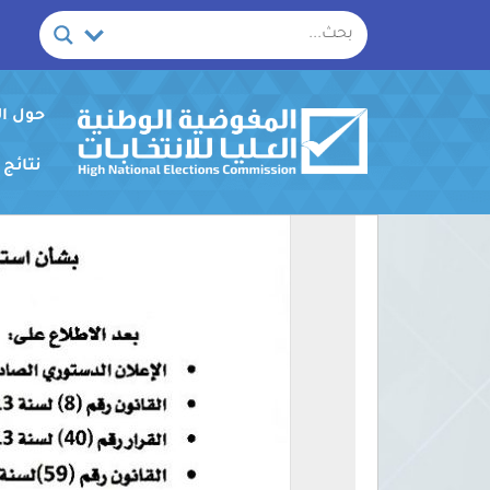
خطي
لى
لمحتوى
حول ا
نتائج