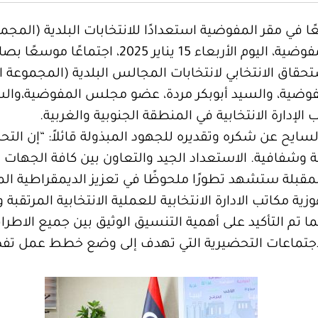
 مقر المفوضية استعدادًا للانتخابات البلدية (المجموعة ال
عقد د. عماد السايح، رئيس مجلس المفوضية، اليو
ية، والسيد أبوبكر مردة، عضو مجلس المفوضية،والسي
 الإدارة الانتخابية في المنطقة الجنوبية والغربية.
د السايح عن شكره وتقديره للجهود المبذولة قائلاً: “إن ا
وشفافية. الاستعداد الجيد والتعاون بين كافة الجهات هو 
لمقبلة ستشهد تطورًا ملحوظًا في تعزيز الديمقراطية الم
ة مكاتب الادارة الانتخابية للعملية الانتخابية المرتقبة 
كما تم التأكيد على أهمية التنسيق الوثيق بين جميع الاطرا
اجتماعات التحضيرية التي تهدف إلى وضع خطط عمل تف