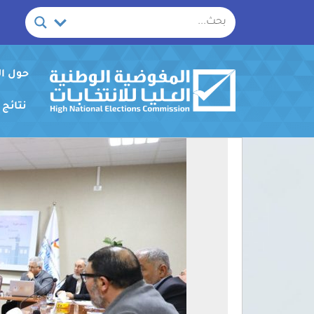
خطي
لى
لمحتوى
حول ا
نتائج