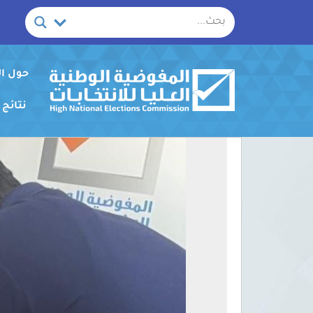
خطي
لى
لمحتوى
حول ا
نتائج