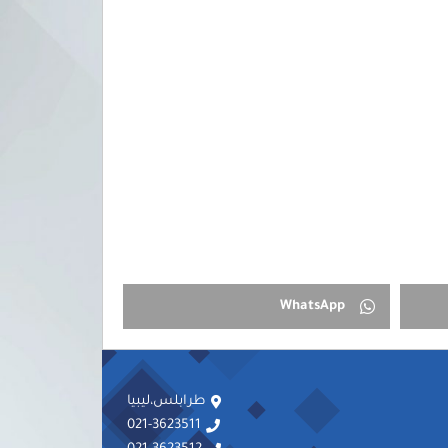
WhatsApp
طرابلس،ليبيا
021-3623511