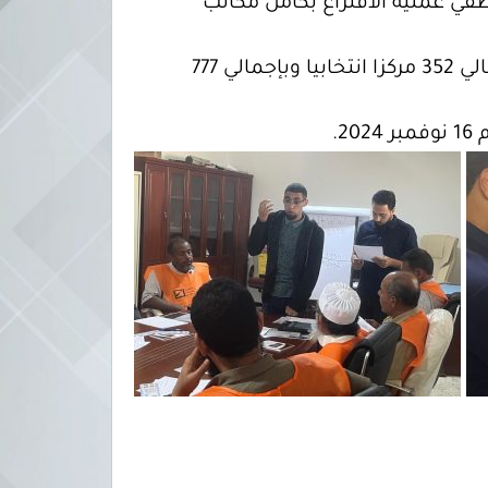
في عملية الاقتراع بكامل مكاتب
حيث استهدف في مرحلة تدريب الاقتراع قرابة 5000 موظف وموظفة موزعين على 58 بلدية بإجمالي 352 مركزا انتخابيا وبإجمالي 777
.