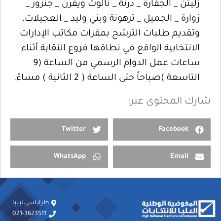
زليتن _ الجفارة _ درنة _ نالوت ويفرن _ جنزور _
زوارة _ الجميل _ ترهونة وبني وليد _ العجيلات.
وتقديم طلبات الترشح بمقرات مكاتب الإدارات
الانتخابية الواقع في نطاقها فروع النقابة أثناء
ساعات عمل الدوام الرسمي من الساعة (9
التاسعة )صباحاً حتى الساعة ( 2 الثانية ) مساءً.
شارك المحتوى عبر:
Twitter
Facebook
WhatsApp
Email
طرابلس،ليبيا
021-3623511