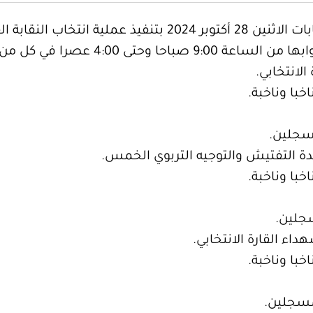
قامت المفوضية الوطنية العليا للانتخابات الاثنين 28 أكتوبر
حا وحتى 4:00 عصرا في كل من: