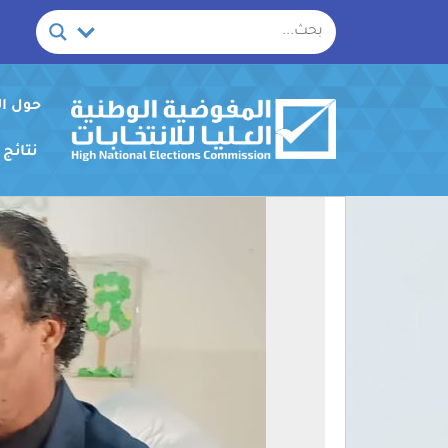
خطي
لى
لمحتوى
حول ا
نتائج