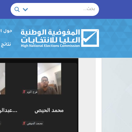
خطي
لى
لمحتوى
حول ا
نتائج