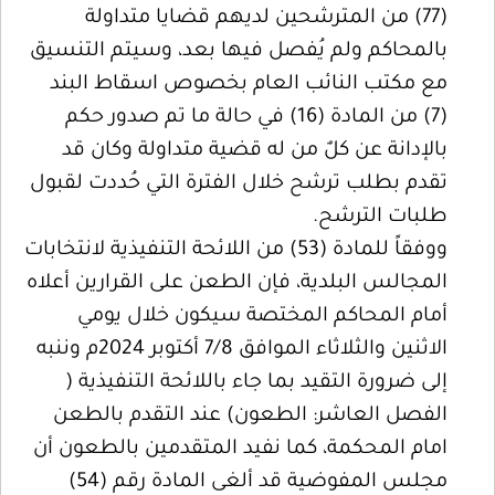
(77) من المترشحين لديهم قضايا متداولة
بالمحاكم ولم يُفصل فيها بعد، وسيتم التنسيق
مع مكتب النائب العام بخصوص اسقاط البند
(7) من المادة (16) في حالة ما تم صدور حكم
بالإدانة عن كلٌ من له قضية متداولة وكان قد
تقدم بطلب ترشح خلال الفترة التي حُددت لقبول
طلبات الترشح.
ووفقاً للمادة (53) من اللائحة التنفيذية لانتخابات
المجالس البلدية، فإن الطعن على القرارين أعلاه
أمام المحاكم المختصة سيكون خلال يومي
الاثنين والثلاثاء الموافق 7/8 أكتوبر 2024م وننبه
إلى ضرورة التقيد بما جاء باللائحة التنفيذية (
الفصل العاشر: الطعون) عند التقدم بالطعن
امام المحكمة، كما نفيد المتقدمين بالطعون أن
مجلس المفوضية قد ألغى المادة رقم (54)