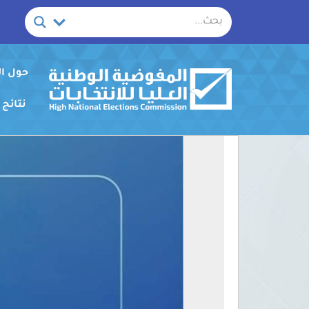
خطي
لى
لمحتوى
حول ا
نتائج