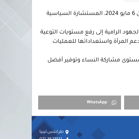
استقبلت عضو مجلس المفوضية الوطنية العليا للانتخابات السيدة رباب حلب، يوم أمس الاثنين 6 مايو 2024، المستشارة السياسية
لجهود الرامية إلى رفع مستويات التوعية
عم المرأة واستعداداتها للعمليات
 مستوى مشاركة النساء وتوفير أفضل
WhatsApp
طرابلس،ليبيا