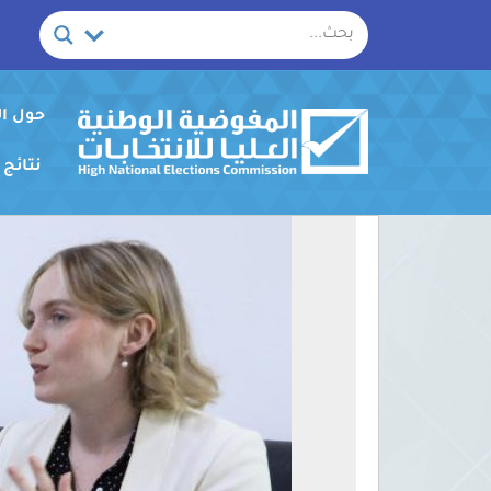
خطي
لى
لمحتوى
حول ا
نتائج