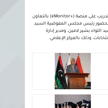
أطلقت المفوضية اليوم الأحد 3 مارس 2024، دورة (برنامج التوعية حول العنف في الانتخابات والتدريب على منصة (+eMonitor) بالتعاون
بات، بحضور رئيس مجلس المفوضية السيد
اللواء بشير لامين، ومدير إدارة
تخابات، وذلك بالمركز الإعلامي.