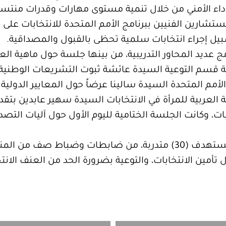
أداء الأمني من خلال تنمية مستوى مهارات وقدرات منتسبي 
شارين الفنيين ببرنامج الأمم المتحدة للانتخابات على اس
بيل إجراء انتخابات سلمية تحظى بالقبول والمصداقية.
 عديد المحاور التدريبية، من بينها جلسة حول ماهية العن
قسم التوعية السيدة عائشة ثبوت التشريعات الوطنية
أمم المتحدة السيدة سالينا عرضاً حول المعايير الدولية 
العربية للمرأة في الانتخابات السيدة سهير عابدين بت
بات، وكانت الجلسة الختامية لليوم الأول حول آليات ا
البرنامج الذي يستمر على مدى يومين يستهدف (30) متدربة، من ضابطات
تأمين الانتخابات، والتوعية بضرورة الحد من العنف الانتخا