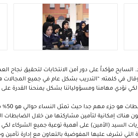
لسايح مؤكداً على دور أمن الانتخابات لتحقيق نجاح العملي
 وقال في كلمته: “التدريب بشكل عام في جميع المجالات 
كي نؤدي مهامنا ومسؤولياتنا بشكل يمنحنا القدرة على إنج
مضيفا: “ه
تكون هناك إمكانية لتأمين مشاركتها من خلال الضابطات ا
ريات السيد (الأمين) على أهمية توعية جميع الشركاء لكي
رة التي تشرف عليها المفوضية بالتعاون مع إدارة تأمين وحم