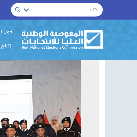
خطي
لى
لمحتوى
حول ا
نتائج