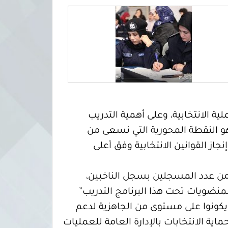
ة الانتخابية، وعلى أهمية التدريب
هو النقطة المحورية التي نسعى من
از القوانين الانتخابية وفق أعلى
ذا النشاط الذي يخص الضابطات هو جزء مهم جدا حيث تمثل النساء حوالي هو 50% من عدد المسجلين بسجل الناخبين،
لمنضويات تحت هذا البرنامج التدريب”
 يكونوا على مستوى من الجاهزية لدعم
اية الانتخابات بالإدارة العامة للعمليات