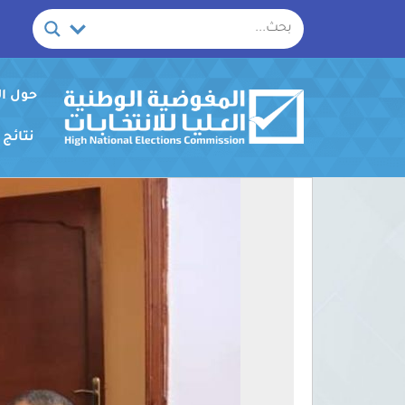
خطي
لى
لمحتوى
حول ا
نتائج