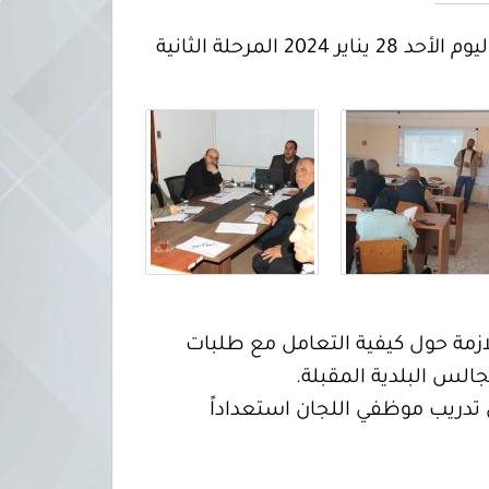
استمراراً للدورات التدريبية التي تنفذها المفوضية استعداداً لانتخاب المجالس البلدية، انطلقت اليوم الأحد 28 يناير 2024 المرحلة الثانية
ازمة حول كيفية التعامل مع طلبات
لس البلدية المقبلة.
 تدريب موظفي اللجان استعداداً