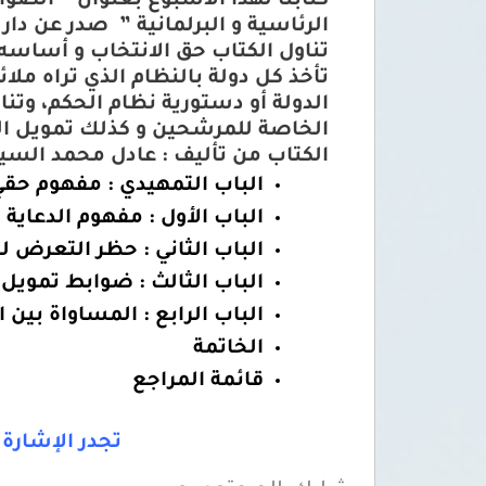
كتابنا لهذا الأسبوع
بعنوان ”
الضواب
الرئاسية و البرلمانية ” صدر عن دار ا
تناول الكتاب حق الانتخاب و أساسه و
تأخذ كل دولة بالنظام الذي تراه ملائ
الدولة أو دستورية نظام الحكم، وتنا
الخاصة للمرشحين و كذلك تمويل الدعا
الكتاب من تأليف : عادل محمد السيد
الباب التمهيدي : مفهوم حقيِِ
الباب الأول : مفهوم الدعاية ا
الباب الثاني : حظر التعرض 
الباب الثالث : ضوابط تمويل ا
الباب الرابع : المساواة بين 
الخاتمة
قائمة المراجع
تجدر الإشارة