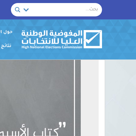
خطي
لى
لمحتوى
حول ا
نتائج