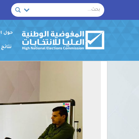
خطي
لى
لمحتوى
حول ا
نتائج