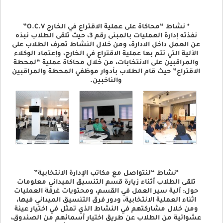
* نشاط “محاكاة على عملية الاقتراع في الخارج O.C.V”
نفذته إدارة العمليات بالمبنى رقم 3، حيث تلقى الطلاب نبذه
عن العمل داخل الادارة، ومن خلال النشاط تعرف الطلاب على
الآلية التي تتم بها عملية الاقتراع في الخارج، وإعتماد الوكلاء
والمراقبين على الانتخابات، من خلال محاكاة عملية “لمحطة
الاقتراع” حيث قام الطلاب بأدوار موظفي المحطة والمراقبين
والناخبين.
*نشاط “لنتواصل مع مكاتب الإدارة الانتخابية”
تلقى الطلاب أثناء زيارة قسم التنسيق الميداني معلومات
حول: آلية سير العمل في القسم، ومحتويات غرفة العمليات
اثناء العملية الانتخابية، ودور فرق التنسيق الميداني فيها،
ومن خلال مشاركتهم في النشاط الذي تمثل في اختيار عينة
عشوائية من الطلاب عن طريق اختيار أسمائهم من الصندوق،