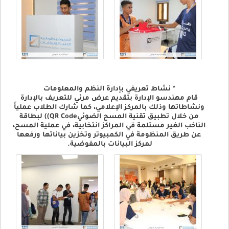
* نشاط تعريفي بإدارة النظم والمعلومات
قام مهندسو الإدارة بتقديم عرض مرئي للتعريف بالإدارة
ونشاطاتها وذلك بالمركز الإعلامي، كما شارك الطلاب عملياً
من خلال تطبيق تقنية المسح الضوئيQR Code)) لبطاقة
الناخب الغير مستلمة في المراكز انتخابية، في عملية المسح،
عن طريق المنظومة في الكمبيوتر وتخزين بياناتها ورفعها
لمركز البيانات بالمفوضية.