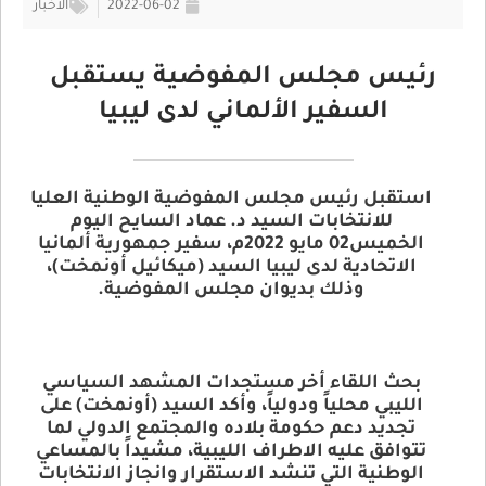
2022-06-02
الأخبار
رئيس مجلس المفوضية يستقبل
السفير الألماني لدى ليبيا
استقبل رئيس مجلس المفوضية الوطنية العليا
للانتخابات السيد د. عماد السايح اليوم
الخميس02 مايو 2022م، سفير جمهورية ألمانيا
الاتحادية لدى ليبيا السيد (ميكائيل أونمخت)،
وذلك بديوان مجلس المفوضية
.
بحث اللقاء أخر مستجدات المشهد السياسي
الليبي محلياً ودولياً، وأكد السيد (أونمخت) على
تجديد دعم حكومة بلاده والمجتمع الدولي لما
تتوافق عليه الاطراف الليبية، مشيداً بالمساعي
الوطنية التي تنشد الاستقرار وانجاز الانتخابات