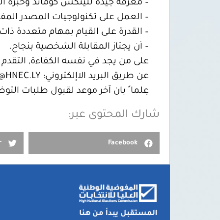
– معرفة جيدة للينكس كوماند وخبرة ال
– العمل على تكنولوجيات المصدر المفتوح، GitHub و ku
– القدرة على القيام بمهام متعددة ذات 
– أن يجتاز المقابلة الشخصية بنجاح.
على من يجد في نفسه الكفاءة, التقدم 
عن طريق البريد الاإلكتروني:
@HNEC.LY
عِلما ً بان آخر موعد لقبول طلبات التوظيف يوم الأ
شارك المحتوى عبر:
r
Facebook