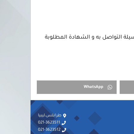
يلة التواصل به و الشهادة المطلوبة
WhatsApp
طرابلس،ليبيا
021-3623511
021-3623512