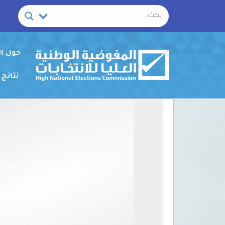
خطي
لى
لمحتوى
حول ا
نتائج