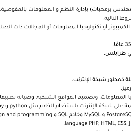
هندس برمجيات) بإدارة النظم و المعلومات بالمفوضية.
وط التالية:
م الكمبيوتر أو تكنولوجيا المعلومات أو المجالات ذات ال
لة كمطور شبكة الإنترنت.
ميز.
ا المعلومات، وتصميم المواقع الشبكية، وصيانة تطبيقات
ت باستخدام الخادم مثل python و Ruby و PHP و Java و ASP و ASP.NET.
– الخبرة في نظم قواعد البيانات مثل stgreSQL
language PHP, HTML, CSS, J