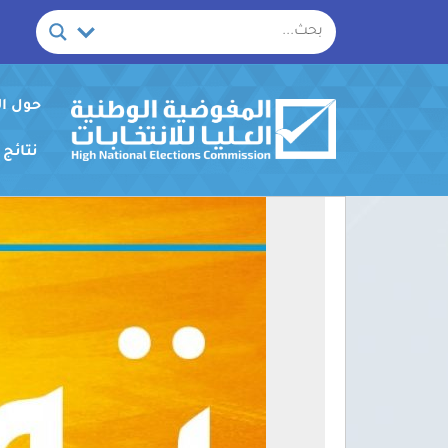
خطي
لى
لمحتوى
حول ا
نتائج