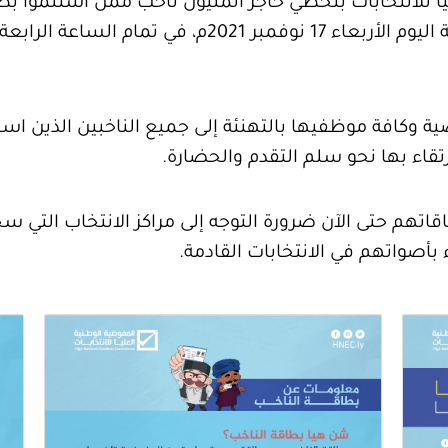
 للانتخابات بتخطي حاجز المليون ناخب ممن استلموا بط
الإحصائيات الواردة من المراكز الانتخابية اليوم الأربع
وكافة موظفيها بالتهنئة إلى جميع الناخبين الذين است
رتقاء بها نحو سلم التقدم والحضارة.
قاتهم حتى الآن ضرورة التوجه إلى مراكز الانتخاب التي س
 بأصواتهم في الانتخابات القادمة.