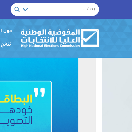
خطي
لى
لمحتوى
حول ا
نتائج