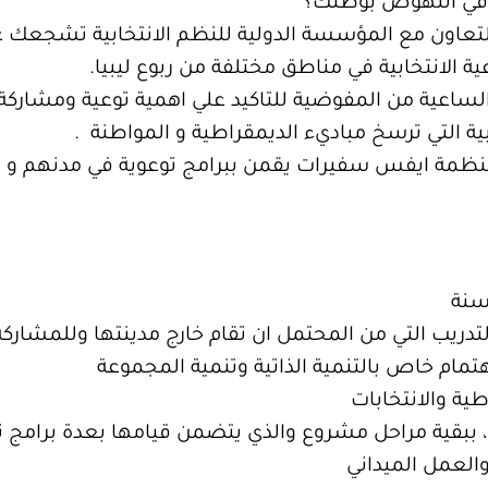
 في النهوض بوطنك؟
بالتعاون مع المؤسسة الدولية للنظم الانتخابية تشجعك
ية الانتخابية في مناطق مختلفة من ربوع ليبيا.
الساعية من المفوضية للتاكيد علي اهمية توعية ومشاركة 
بية التي ترسخ مباديء الديمقراطية و المواطنة .
نظمة ايفس سفيرات يقمن ببرامج توعوية في مدنهم و ذ
دريب التي من المحتمل ان تقام خارج مدينتها وللمشارك
هتمام خاص بالتنمية الذاتية وتنمية المجموعة
طية والانتخابات
ب، ببقية مراحل مشروع والذي يتضمن قيامها بعدة برامج ت
العمل الميداني