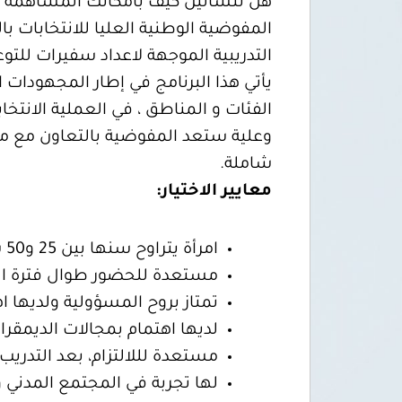
هل تتسالين كيف بامكانك المساهمة
المفوضية الوطنية العليا للانتخابات 
التدريبية الموجهة لاعداد سفيرات للتوع
يأتي هذا البرنامج في إطار المجهودات 
الفئات و المناطق ، في العملية الانتخا
وعلية ستعد المفوضية بالتعاون مع م
شاملة.
معايير الاختيار:
امرأة يتراوح سنها بين 25 و50 سنة
مستعدة للحضور طوال فترة الت
تمتاز بروح المسؤولية ولديها ا
لديها اهتمام بمجالات الديمقرا
مستعدة لللالتزام، بعد التدري
لها تجربة في المجتمع المدني و