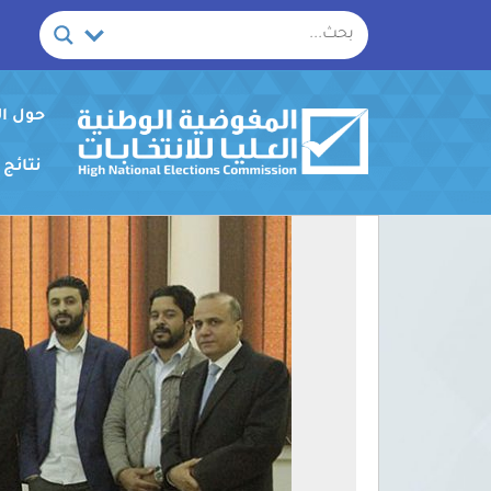
خطي
لى
لمحتوى
حول ا
نتائج