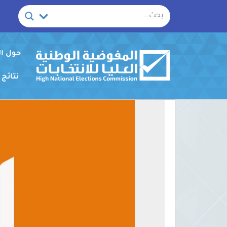
خطي
لى
لمحتوى
حول ا
نتائج