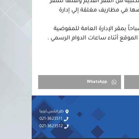
كتبية من المقر القديم ونقلها للمقر
ها في مظاريف مغلقة إلي إدارة
نه سيتم فتح مظارف العروض يوم الإثنين الموافق 8/10/2018 على تمام الساعة 11:00 صباحاً بمقر الإدارة العامة للمفوضية
الموقع أثناء ساعات الدوام الرسمي .
WhatsApp
طرابلس،ليبيا
021-3623511
021-3623512