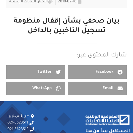
2018-02-16
الأخبار
,
البيانات الرسمية
بيان صحفي بشأن إقفال منظومة
تسجيل الناخبين بالداخل
شارك المحتوى عبر:
Twitter
Facebook
WhatsApp
Email
طرابلس،ليبيا
021-3623511
021-3623512