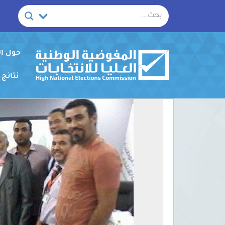
خطي
لى
لمحتوى
حول ا
نتائج