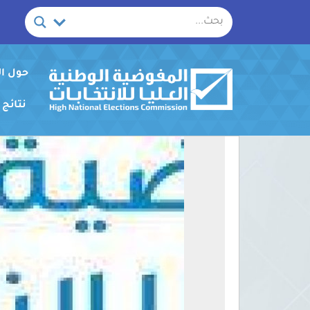
خطي
لى
لمحتوى
حول ا
نتائج