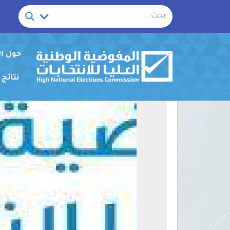
خطي
لى
لمحتوى
حول ا
نتائج