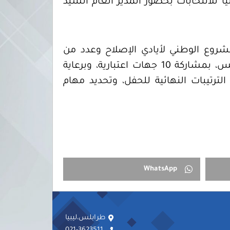
ة الوطنية العليا للانتخابات بحضور المدير العام السيد
لمشروع الوطني لأيادي الإصلاح وعدد من
المؤسسات الليبية، والتي ستنطلق صباح غد الاثنين 22 فبراير بقاعة فندق الودان في طرابلس، بمشاركة 10 جهات اعتبارية، وبرعاية
ترتيبات النهائية للحفل، وتحديد مهام
WhatsApp
طرابلس،ليبيا