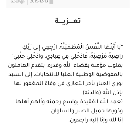
2015-12-13
الأخبار
تعــــزيــــة
“يَا أَيَّتُهَا النَّفْسُ الْمُطْمَئِنَّةُ، ارْجِعِي إِلَىٰ رَبِّكِ
رَاضِيَةً مَّرْضِيَّةً، فَادْخُلِي فِي عِبَادِي، وَادْخُلِي جَنَّتِي”
بقلوب مؤمنة بقضاء الله وقدره، يتقدم العاملون
بالمفوضية الوطنية العليا للانتخابات، إلى السيد
نوري العبار بأحر التعازي في وفاة المغفور لها
بإذن الله (والدته).
تغمد الله الفقيدة بواسع رحمته وألهم أهلها
وذويها جميل الصبر والسلوان.
إنا لله وإنا إليه راجعون.