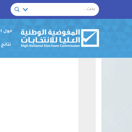
خطي
لى
لمحتوى
حول ا
نتائج