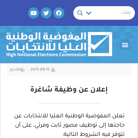
خطي
Y
T
F
لى
o
w
a
لمحتوى
u
i
c
t
t
e
u
t
b
b
e
o
Menu
e
r
o
k
2015-09-15
الأخبار
إعلان عن وظيفة شاغرة
تعلن المفوضية الوطنية العليا للانتخابات عن
حاجتها إلى توظيف مصور ثابت ومرئي، على أن
تتوفر فيه الشروط التالية: