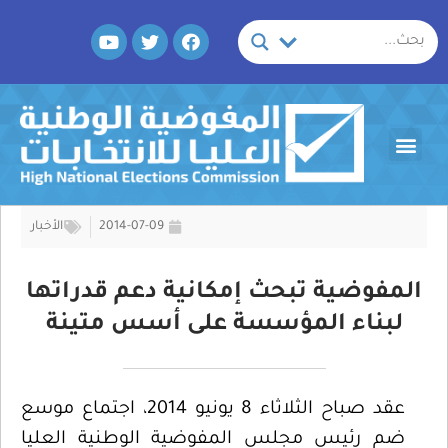
خطي
Y
T
F
لى
o
w
a
لمحتوى
u
i
c
t
t
e
u
t
b
b
e
o
Menu
e
r
o
k
2014-07-09
الأخبار
المفوضية تبحث إمكانية دعم قدراتها
لبناء المؤسسة على أسس متينة
عقد صباح الثلاثاء 8 يونيو 2014، اجتماع موسع
ضم رئيس مجلس المفوضية الوطنية العليا