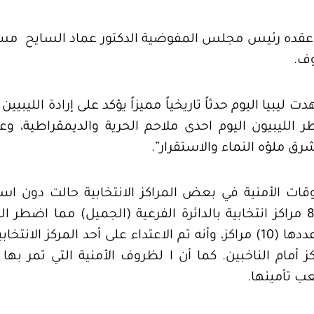
وف.
يبيا اليوم حدثاً تاريخياً مميزاً يؤكد على إرادة الليب
 الليبيون اليوم احدى ملاحم الحرية والديمقراطية، وع
ق ملؤه النماء والاستقرار”.
ت الأمنية في بعض المراكز الانتخابية حالت دون استم
مسلحة قد قامت بالاعتداء على عدد 8 مراكز انتخابية بالدائرة الفرعية (الجمي
الواقعة في نطاق هذه الدائرة والبالغ عددها (10) مراكز، وأنه تم الاعتداء ع
كز أمام الناخبين. كما أن ا لظروف الأمنية التي تمر به
ب تأمينها.