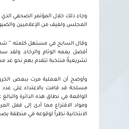
المجلس ولفيف من الإعلاميين والضي
وقال السايح في مستهل كلمته: ” شهدت ل
أفضل يعمه الوئام والرخاء، ولقد سطر
تشريعيةً منتخبة تتقدم بهم نحو غد مشر
وأوضح أن العملية مرت ببعض الخروقا
ومواد الاقتراع مما أدى إلى قفل المر
الانتخابية نظراً لوقوعه في منطقة يصع