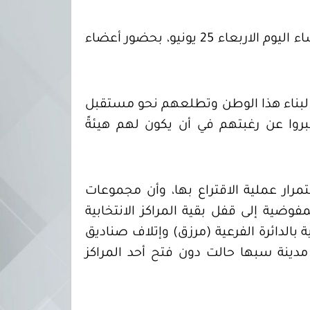
وجاء ذلك خلال المؤتمر الصحفي الذي عقده رئيس مجلس المفوضية الدكتور عماد السايح مساء اليوم الاربعاء 25 يونيو، بحضور أعضاء
يين لبناء هذا الوطن وتطلعهم نحو مستقبل
بروا عن رغبتهم في أن يكون لهم هيئةً
رار عملية الاقتراع بها، وأن مجموعات
ل) مما اضطر المفوضية إلى قفل بقية المراكز الانتخابية
لى أحد المركز الانتخابية بالدائرة الفرعية (مرزق) وإتلاف صناديق
ا مدينة سبها حالت دون فتح أحد المراكز