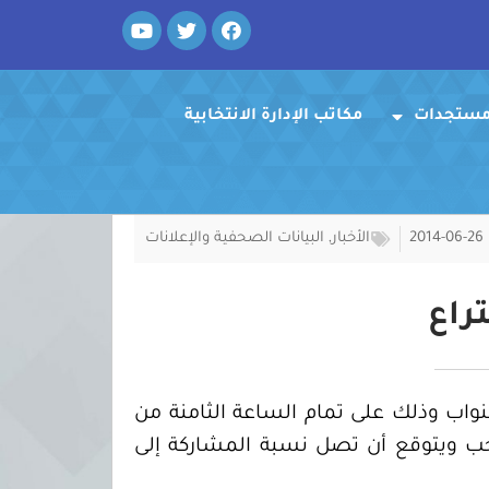
Y
T
F
o
w
a
u
i
c
t
t
e
u
t
b
ومستجدات
o
مكاتب الإدارة الانتخابية
e
b
e
r
o
k
2014-06-26
الأخبار
,
البيانات الصحفية والإعلانات
راع
نواب وذلك على تمام الساعة الثامنة من
اء 25 يونيو 2014، وأسفرت عملية الاقتراع عن مشاركة ما يزيد عن (630.000) ناخب ويتوقع أن تصل نسبة المشاركة إلى