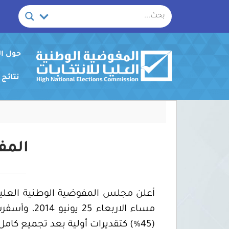
خطي
لى
لمحتوى
حول ا
نتائج
المف
أعلن مجلس المفوضية الوطنية العليا ل
(45%) كتقديرات أولية بعد تجميع كامل إحصاءات عدد المقترعين.