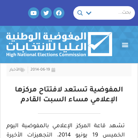
خطي
Y
T
F
لى
o
w
a
لمحتوى
u
i
c
t
t
e
u
t
b
b
e
o
Menu
e
r
o
k
2014-06-19
الأخبار
المفوضية تستعد لافتتاح مركزها
الإعلامي مساء السبت القادم
تشهد قاعة المركز الإعلامي بالمفوضية اليوم
الخميس 19 يونيو 2014، التجهيزات الأخيرة